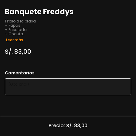
Banquete Freddys
1 Pollo a la brasa

+ Papas

+ Ensalada

+ Chaufa

+ Salsas

Leer más
+ Chaufa

+ Gaseosa 1.5

S/. 83,00
+ Salsas
Comentarios
Precio: S/. 83,00